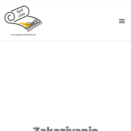
Zakazivanje
termina u
dogovoru sa